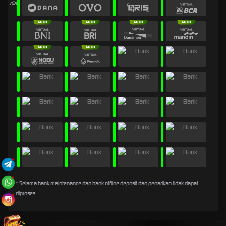
* Selama bank maintenance dan bank offline deposit dan penarikan tidak dapat
diproses