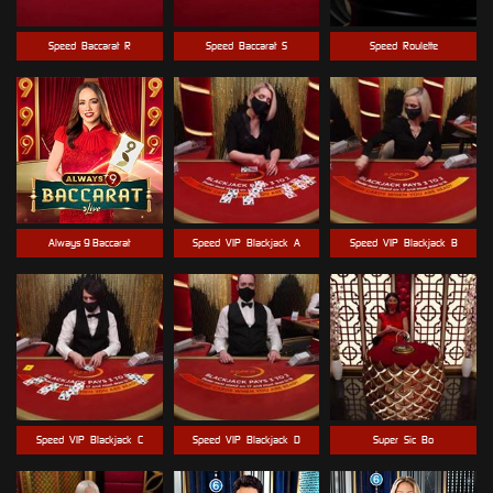
Speed_Baccarat_R
Speed_Baccarat_S
Speed_Roulette
Always 9 Baccarat
Speed_VIP_Blackjack_A
Speed_VIP_Blackjack_B
Speed_VIP_Blackjack_C
Speed_VIP_Blackjack_D
Super_Sic_Bo