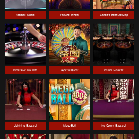
Football_Studio
Fortune_Wheel
Gonzo's Treasure Map
Immersive_Roulette
Imperial Quest
Instant_Roulette
Lightning_Baccarat
Mega Ball
No_Comm_Baccarat