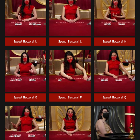
Speed_Baccarat_k
Speed_Baccarat_L
Speed_Baccarat_N
Speed_Baccarat_O
Speed_Baccarat_P
Speed_Baccarat_Q