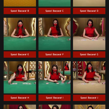
Speed_Baccarat_B
Speed_Baccarat_C
Speed_Baccarat_D
Speed_Baccarat_E
Speed_Baccarat_F
Speed_Baccarat_G
Speed_Baccarat_H
Speed_Baccarat_I
Speed_Baccarat_J