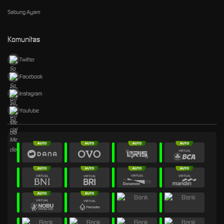
Sabung Ayam
Komunitas
Twitter
Facebook
Instagram
Youtube