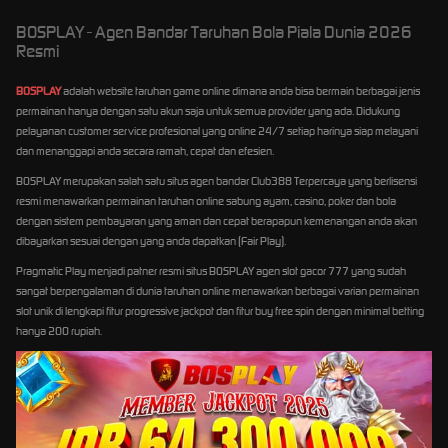
BOSPLAY - Agen Bandar Taruhan Bola Piala Dunia 2026
Resmi
BOSPLAY
adalah website taruhan game online dimana anda bisa bermain berbagai jenis
permainan hanya dengan satu akun saja untuk semua provider yang ada. Didukung
pelayanan customer service profesional yang online 24/7 setiap harinya siap melayani
dan menanggapi anda secara ramah, cepat dan efesien.
BOSPLAY merupakan salah satu situs agen bandar Club388 Terpercaya yang berlisensi
resmi menawarkan permainan taruhan online sabung ayam, casino, poker dan bola
dengan sistem pembayaran yang aman dan cepat berapapun kemenangan anda akan
dibayarkan sesuai dengan yang anda dapatkan (Fair Play).
Pragmatic Play menjadi patner resmi situs BOSPLAY agen slot gacor 777 yang sudah
sangat berpengalaman di dunia taruhan online menawarkan berbagai varian permainan
slot unik di lengkapi fitur progressive jackpot dan fitur buy free spin dengan minimal betting
hanya 200 rupiah.