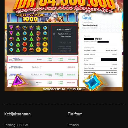
Kebijaksanaan
Platform
Tentang BOSPLAY
Promosi