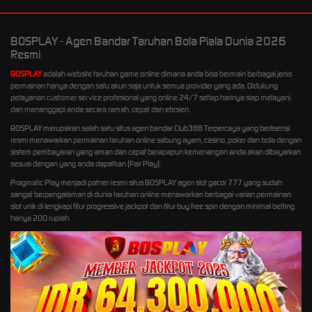
BOSPLAY - Agen Bandar Taruhan Bola Piala Dunia 2026
Resmi
BOSPLAY
adalah website taruhan game online dimana anda bisa bermain berbagai jenis
permainan hanya dengan satu akun saja untuk semua provider yang ada. Didukung
pelayanan customer service profesional yang online 24/7 setiap harinya siap melayani
dan menanggapi anda secara ramah, cepat dan efesien.
BOSPLAY merupakan salah satu situs agen bandar Club388 Terpercaya yang berlisensi
resmi menawarkan permainan taruhan online sabung ayam, casino, poker dan bola dengan
sistem pembayaran yang aman dan cepat berapapun kemenangan anda akan dibayarkan
sesuai dengan yang anda dapatkan (Fair Play).
Pragmatic Play menjadi patner resmi situs BOSPLAY agen slot gacor 777 yang sudah
sangat berpengalaman di dunia taruhan online menawarkan berbagai varian permainan
slot unik di lengkapi fitur progressive jackpot dan fitur buy free spin dengan minimal betting
hanya 200 rupiah.