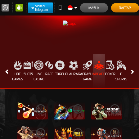
Main di
MASUK
DAFTAR
Telegram
HOT
SLOTS
LIVE
RACE
TOGEL
OLAHRAGA
CRASH
ARCADE
POKER
E-
SABUN
GAMES
CASINO
GAME
SPORTS
AYAM
i
i
i
i
i
i