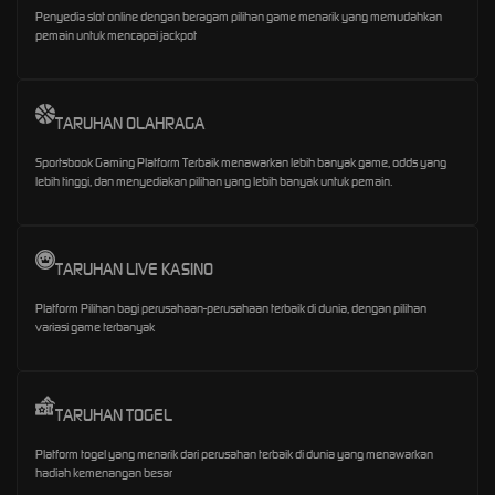
Penyedia slot online dengan beragam pilihan game menarik yang memudahkan
pemain untuk mencapai jackpot
TARUHAN OLAHRAGA
Sportsbook Gaming Platform Terbaik menawarkan lebih banyak game, odds yang
lebih tinggi, dan menyediakan pilihan yang lebih banyak untuk pemain.
TARUHAN LIVE KASINO
Platform Pilihan bagi perusahaan-perusahaan terbaik di dunia, dengan pilihan
variasi game terbanyak
TARUHAN TOGEL
Platform togel yang menarik dari perusahan terbaik di dunia yang menawarkan
hadiah kemenangan besar