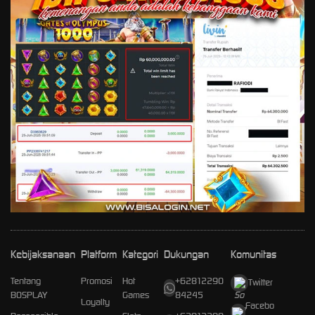
Kebijaksanaan
Platform
Kategori
Dukungan
Komunitas
Tentang
Promosi
Hot
+62812290
Twitter
BOSPLAY
Games
84245
Loyalty
Facebo