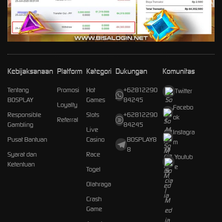
Kebijaksanaan
Platform
Kategori
Dukungan
Komunitas
Tentang
Promosi
Hot
+62812290
Twitter
BOSPLAY
Games
84245
Loyalty
Facebo
Responsible
Slots
+62812290
ok
Referral
Gambling
84245
Live
Instagra
Pusat Bantuan
Casino
BOSPLAY8
m
8
Syarat dan
Race
Youtub
Ketentuan
e
Togel
Olahraga
Crash
Game