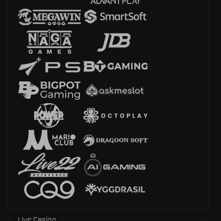
Live Casino