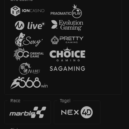
Race
Togel