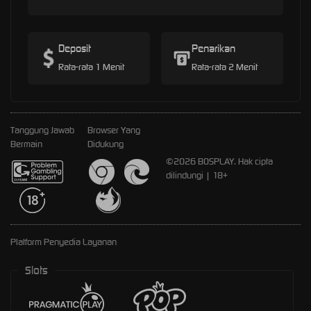
Deposit
Penarikan
Rata-rata 1 Menit
Rata-rata 2 Menit
Tanggung Jawab
Browser Yang
Bermain
Didukung
©2026 BOSPLAY. Hak cipta
dilindungi | 18+
Platform Penyedia Layanan
Slots