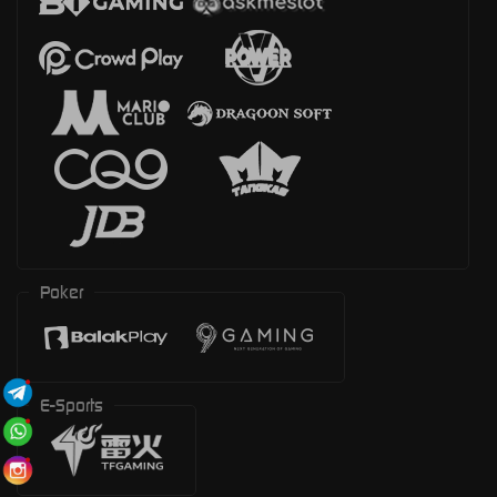
Poker
E-Sports