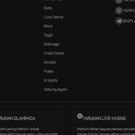
Slots
+6281
Live Casino
BOSPL
Race
Togel
Olahraga
Crash Game
Arcade
Poker
E-Sports
Sabung Ayam
RUHAN OLAHRAGA
TARUHAN LIVE KASINO
ook Gaming Platform Terbaik
Platform Pilihan bagi perusahaan-perusa
kan lebih banyak game, odds yang lebih
terbaik di dunia, dengan pilihan variasi g