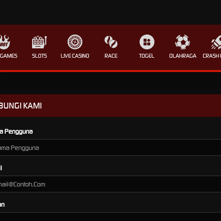
 GAMES
SLOTS
LIVE CASINO
RACE
TOGEL
OLAHRAGA
CRASH
BUNGI KAMI
a Pengguna
l
an