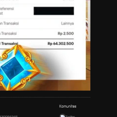
Komunitas
229084245
Twitter