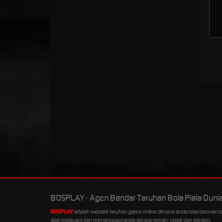
BOSPLAY - Agen Bandar Taruhan Bola Piala Dun
BOSPLAY
adalah website taruhan game online dimana anda bisa bermain b
siap melayani dan menanggapi anda secara ramah, cepat dan efesien.