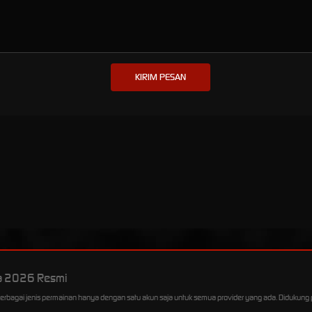
ia 2026 Resmi
erbagai jenis permainan hanya dengan satu akun saja untuk semua provider yang ada. Didukung p