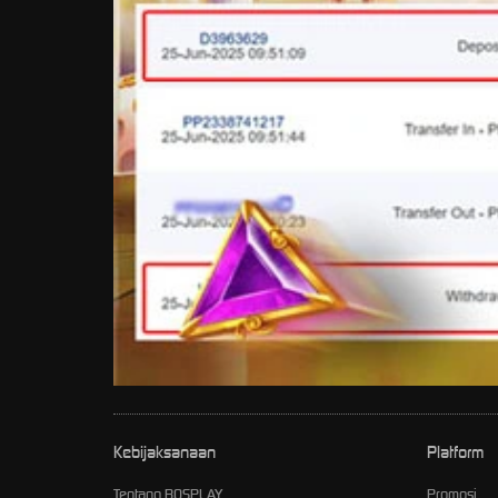
Kebijaksanaan
Platform
Tentang BOSPLAY
Promosi