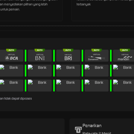
 dan menyediakan pilihan yang lebih
terbanyak
untuk pemain.
an tidak dapat diproses
Penarikan
Rata-rata 2 Menit