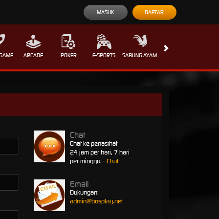
MASUK
DAFTAR
 GAME
ARCADE
POKER
E-SPORTS
SABUNG AYAM
PROMOSI
Chat
Chat ke penasihat
24 jam per hari, 7 hari
per minggu. -
Chat
Email
Dukungan:
admin@bosplay.net