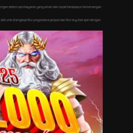
la dengan sistem pembayaran yang aman dan cepat berapapun kemenangan
unik di lengkapi fitur progressive jackpot dan fitur buy free spin dengan