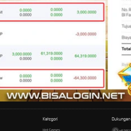
Kategori
Dukungan
Hot Games
+6281