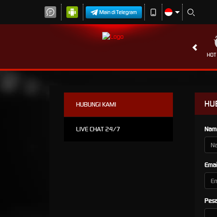
Main di Telegram
HOT
HU
HUBUNGI KAMI
LIVE CHAT 24/7
Nam
Emai
Pes