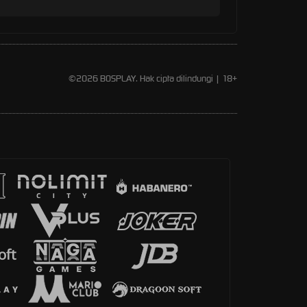
©2026 BOSPLAY. Hak cipta dilindungi | 18+