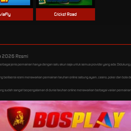
viaFly
Cricket Road
ia 2026 Resmi
erbagai jenis permainan hanya dengan satu akun saja untuk semua provider yang ada. Didukung p
ng berlisensi resmi menawarkan permainan taruhan online sabung ayam, casino, poker dan bo
g sudah sangat berpengalaman di dunia taruhan online menawarkan berbagai varian permainan slot 