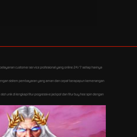
elayanan customer service profesional yang online 24/7 setiap harinya
la dengan sistem pembayaran yang aman dan cepat berapapun kemenangan
unik di lengkapi fitur progressive jackpot dan fitur buy free spin dengan