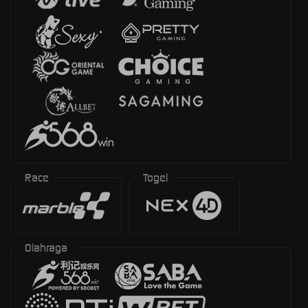
Race
Togel
Olahraga