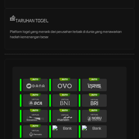
TARUHAN TOGEL
Platform togel yang menarik dari perusahan terbaik di dunia yang menawarkan
hadiah kemenangan besar