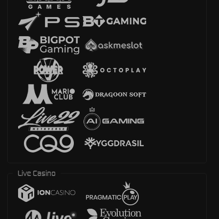
Live Casino