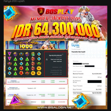
hanya 200 rupiah.