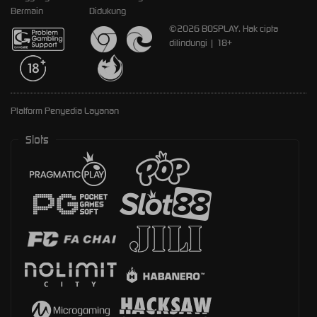
Bermain
Didukung
©2026 BOSPLAY. Hak cipta
dilindungi | 18+
Platform Penyedia Layanan
Slots