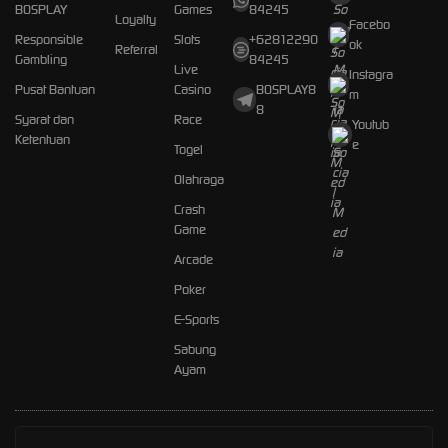
BOSPLAY
Games
84245
Loyalty
Facebo
Responsible
Slots
+62812290
ok
Referral
Gambling
84245
Live
Instagra
Pusat Bantuan
Casino
BOSPLAY8
m
8
Syarat dan
Race
Youtub
Ketentuan
e
Togel
Olahraga
Crash
Game
Arcade
Poker
E-Sports
Sabung
Ayam