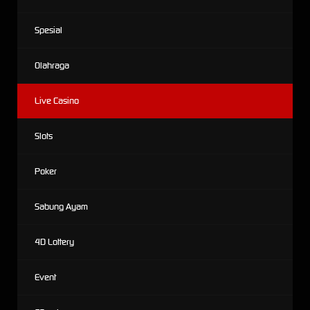
Spesial
Olahraga
Live Casino
Slots
Poker
Sabung Ayam
4D Lottery
Event