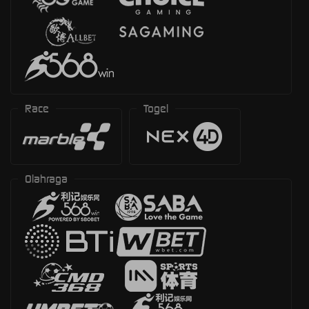
Race
Togel
Olahraga