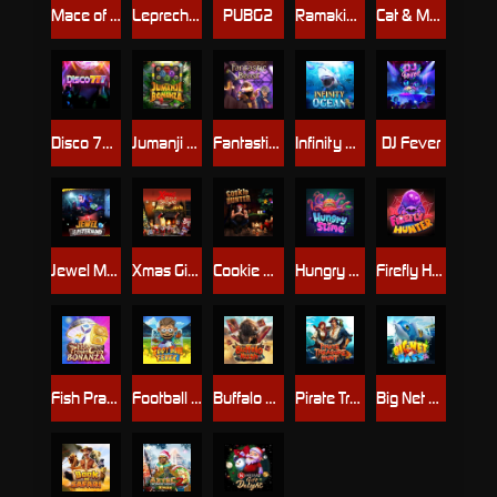
Mace of Hercules
Leprechaun’s Fortune
PUBG2
Ramakien Blessing
Cat & Mouse
Disco 777
Jumanji Bonanza
Fantastic Beast
Infinity Ocean
DJ Fever
Jewel Mastermind
Xmas Gift Delight
Cookie Hunter
Hungry Slime
Firefly Hunter
Fish Prawn Crab Bonanza
Football Fever
Buffalo Rush
Pirate Treasure Hunt
Big Net Bass