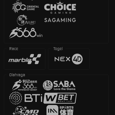
Race
Togel
Olahraga