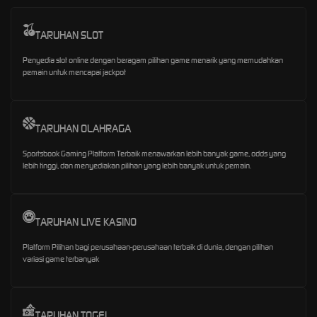
TARUHAN SLOT
Penyedia slot online dengan beragam pilihan game menarik yang memudahkan
pemain untuk mencapai jackpot
TARUHAN OLAHRAGA
Sportsbook Gaming Platform Terbaik menawarkan lebih banyak game, odds yang
lebih tinggi, dan menyediakan pilihan yang lebih banyak untuk pemain.
TARUHAN LIVE KASINO
Platform Pilihan bagi perusahaan-perusahaan terbaik di dunia, dengan pilihan
variasi game terbanyak
TARUHAN TOGEL