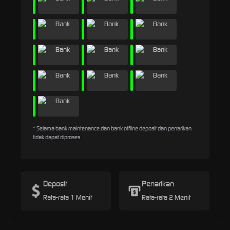
* Selama bank maintenance dan bank offline deposit dan penarikan
tidak dapat diproses
Deposit
Penarikan
Rata-rata 1 Menit
Rata-rata 2 Menit