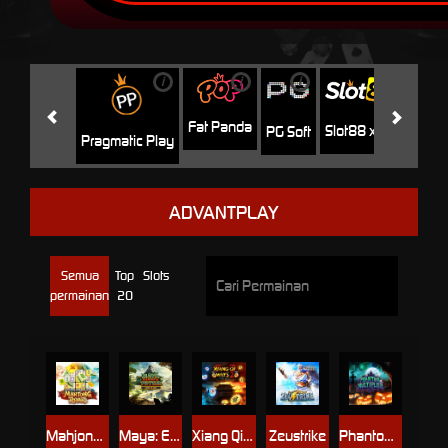
i
i
i
i
i
Facha
Fat Panda
Slot88 x PP
PG Soft
Pragmatic Play
ADVANTPLAY
Semua
Top
Slots
permainan
20
Mahjong Roar
Maya: Elemental Totem
Xiang Qi Ways 2
Zeustrike
Phantom Multiplier