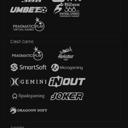
Crash Game
Arcade