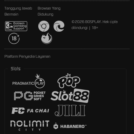
Tanggung Jawab
Browser Yang
Bermain
Didukung
©2026 BOSPLAY. Hak cipta
dilindungi | 18+
Platform Penyedia Layanan
Slots