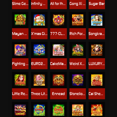
Slime Gem
Infinity Mining
All for the Winner
Gong Xi Fa Cai
Sugar Bar
Mayan Adventure2
X'mas Gift City
777-CLASSIC STYLE
Rich Fortune 2
Songkran Festival
Fighting Academy 2
EURO2024
CakeMatch
Weird Xmas
LUXURY WORLD
Little Red Riding Hood
Three Little Pigs
Ennead
Stonelions
Cai Shen Arrives!