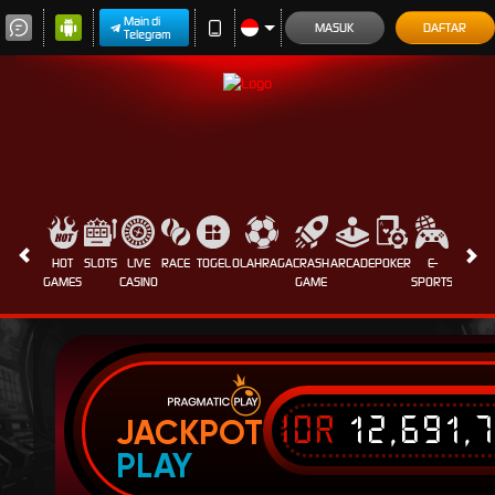
Main di
MASUK
DAFTAR
Telegram
HOT
SLOTS
LIVE
RACE
TOGEL
OLAHRAGA
CRASH
ARCADE
POKER
E-
SABUN
GAMES
CASINO
GAME
SPORTS
AYAM
IDR
12,691,
JACKPOT
PLAY