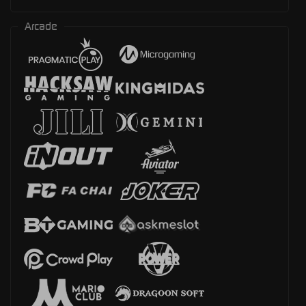
Arcade