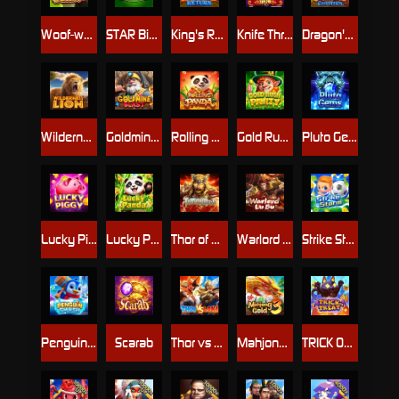
Woof-woof Paradise
STAR Bingo
King's Return
Knife Throwing Show
Dragon's Expedition
Wilderness Lion
Goldmine Blast
Rolling Panda
Gold Rush Party
Pluto Gems
Lucky Piggy
Lucky Panda
Thor of Mars
Warlord Lu Bu
Strike Storm
Penguin Smash
Scarab
Thor vs Loki
Mahjong Gold 3
TRICK OR TREAT