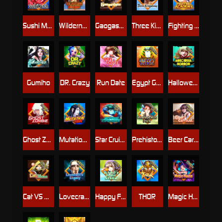
Sushi Match
Wilderness Hunting
Gaogashou
Three Kingdoms
Fighting Academy
Gumiho
DR. Crazy
Run Date
Egypt Gods
Halloween Horror
Ghost Zombie
Mutation fish
Star Cruise
Prehistoric Park
Beer Carnival
Cat VS Mouse
Lovecraft's Legacy
Happy Fruit Stand
THOR
Magic House