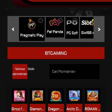
i
i
i
i
i
Facha
Fat Panda
Slot88 x PP
PG Soft
Pragmatic Play
BTGAMING
Semua
Slots
permainan
Since I'm here
Diamond buffalo
Dragon Gem2
Arctic Clash
ROMAN WARRIOR