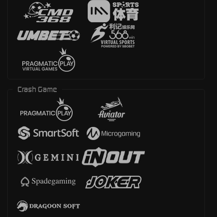
Crash Game