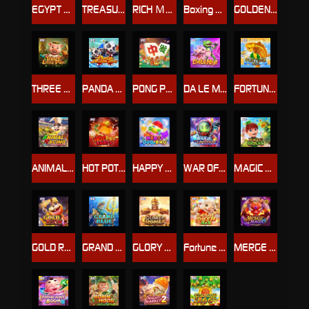
EGYPT BONANZA
TREASURE RAIDERS
RICH ＭAN
Boxing Riches
GOLDEN PANTHER
THREE LITTLE PIGS
PANDA DRAGON BOAT
PONG PONG HU
DA LE MEN
FORTUNE KOI
ANIMAL RACING
HOT POT PARTY
HAPPY DUO BAO
WAR OF THE UNIVERSE
MAGIC BEANS
GOLD RUSH
GRAND BLUE
GLORY OF ROME
Fortune Sheep
MERGE MAGIC