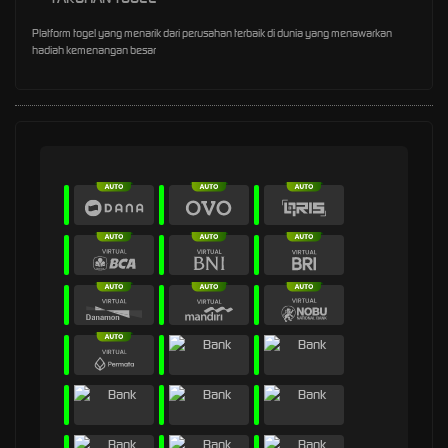
Platform togel yang menarik dari perusahan terbaik di dunia yang menawarkan
hadiah kemenangan besar