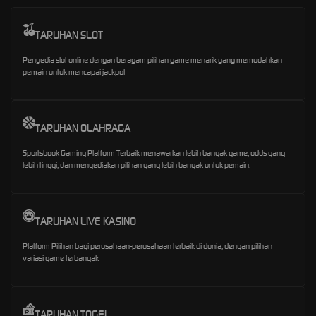
TARUHAN SLOT
Penyedia slot online dengan beragam pilihan game menarik yang memudahkan
pemain untuk mencapai jackpot
TARUHAN OLAHRAGA
Sportsbook Gaming Platform Terbaik menawarkan lebih banyak game, odds yang
lebih tinggi, dan menyediakan pilihan yang lebih banyak untuk pemain.
TARUHAN LIVE KASINO
Platform Pilihan bagi perusahaan-perusahaan terbaik di dunia, dengan pilihan
variasi game terbanyak
TARUHAN TOGEL