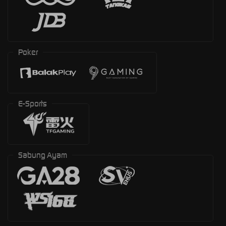
Poker
E-Sports
Sabung Ayam