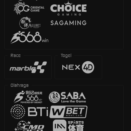
Race
Togel
Olahraga