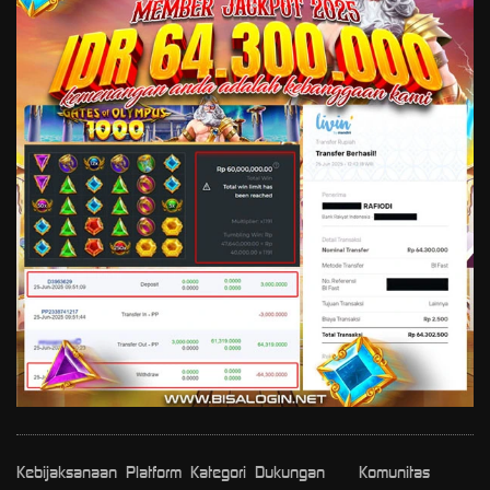
Kebijaksanaan
Platform
Kategori
Dukungan
Komunitas