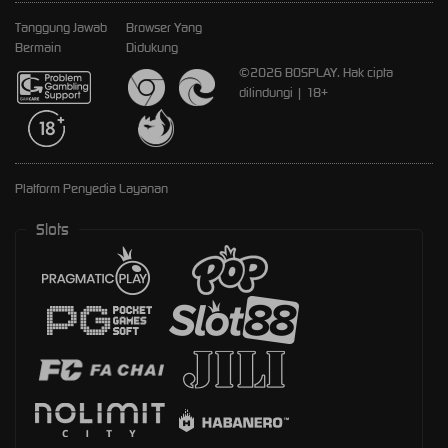
Tanggung Jawab
Browser Yang
Bermain
Didukung
©2026 BOSPLAY. Hak cipta
dilindungi | 18+
Platform Penyedia Layanan
Slots