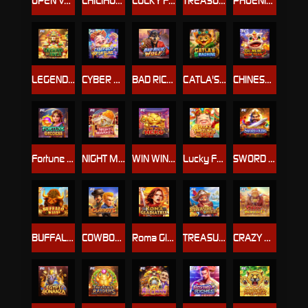
OPEN VAULT
CHILIHUAHUA
LUCKY FORTUNES
TREASURES OF ODIN
PHOENIX FEVER
LEGEND OF INCA
CYBER GOD OF FORTUNE⁺
BAD RICH WOLF
CATLA'S MONEY MACHINE
CHINESE NEW YEAR 2
Fortune Goddess
NIGHT MARKET
WIN WIN NEKO
Lucky Fortune 3x3
SWORD OF KING
BUFFALO WAYS
COWBOYS
Roma Gladiatrix
TREASURE CRUISE
CRAZY BUFFALO