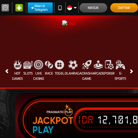
Main di
MASUK
DAFTAR
Telegram
HOT
SLOTS
LIVE
RACE
TOGEL
OLAHRAGA
CRASH
ARCADE
POKER
E-
SABUN
GAMES
CASINO
GAME
SPORTS
AYAM
IDR
12,701,
JACKPOT
PLAY