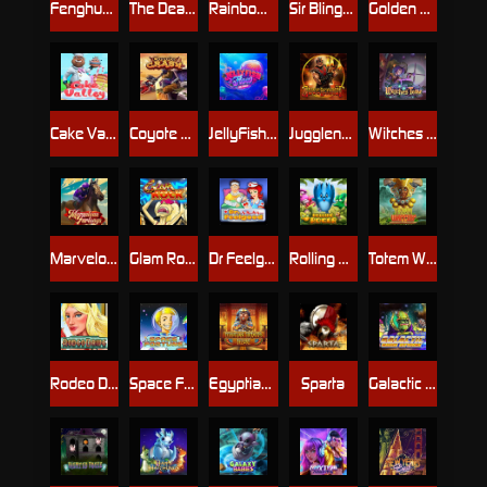
Fenghuang
The Dead Escape
Rainbowmania
Sir Blingalot
Golden Unicorn Deluxe
Cake Valley
Coyote Crash
JellyFish Flow Ultra
Jugglenaut
Witches Tome
Marvelous Furlongs
Glam Rock
Dr Feelgood
Rolling Roger
Totem Warrior
Rodeo Drive
Space Fortune
Egyptian Dreams Deluxe
Sparta
Galactic Cash