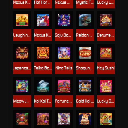
Nexus Koi Gate
Hot Hot Nexus
Nexus Wealth Inn
Mystic Fortune Nexus
Lucky Lucky Nexus
Laughing Buddha Nexus
Nexus Knockout Football Rush
Soju Bomb
Raiden Shogun
Daruma Impact
Japanese Mask
Taiko Beats
Nine Tails
Shoguns Land
Hey Sushi
Meow Janken
Koi Koi Treasure
Fortune Dragon Joy
Gold Koi Fortune
Lucky Durian