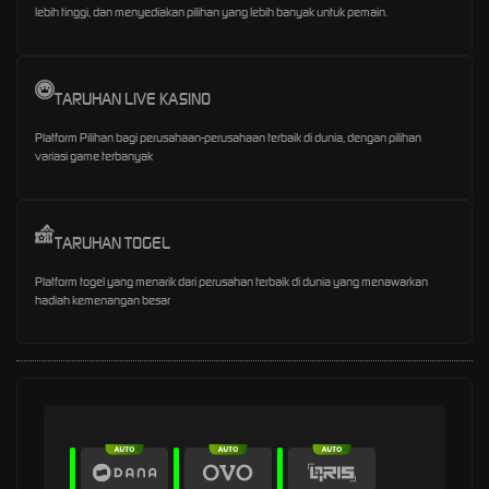
lebih tinggi, dan menyediakan pilihan yang lebih banyak untuk pemain.
TARUHAN LIVE KASINO
Platform Pilihan bagi perusahaan-perusahaan terbaik di dunia, dengan pilihan
variasi game terbanyak
TARUHAN TOGEL
Platform togel yang menarik dari perusahan terbaik di dunia yang menawarkan
hadiah kemenangan besar