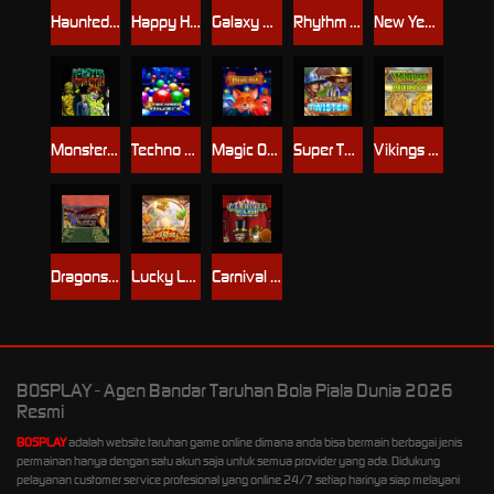
Haunted House
Happy Hatchlings
Galaxy Babies
Rhythm Nights
New Years Bash
Monster Mash Cash
Techno Tumble
Magic Oak
Super Twister
Vikings Plunder
Dragons Realm
Lucky Lucky
Carnival Cash
BOSPLAY - Agen Bandar Taruhan Bola Piala Dunia 2026
Resmi
BOSPLAY
adalah website taruhan game online dimana anda bisa bermain berbagai jenis
permainan hanya dengan satu akun saja untuk semua provider yang ada. Didukung
pelayanan customer service profesional yang online 24/7 setiap harinya siap melayani