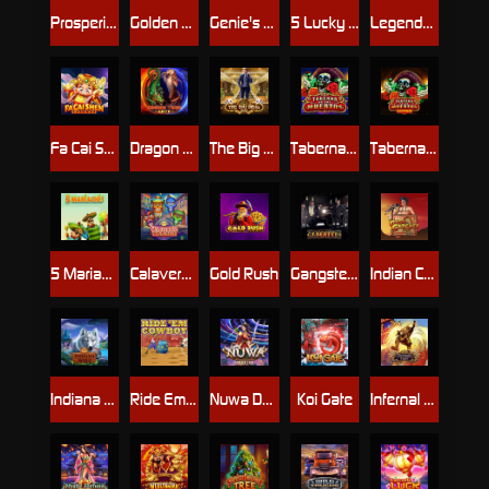
Prosperity Horse
Golden Taj Mahal
Genie's Showtime
5 Lucky Lions
Legendary Beasts
Fa Cai Shen Deluxe
Dragon Tiger Gate
The Big Deal Deluxe
Taberna De Los Muertos
Taberna De Los Muertos Ultra
5 Mariachis
Calaveras Explosivas
Gold Rush
Gangsters
Indian Cash Catcher
Indiana Wolf
Ride Em Cowboy
Nuwa Deluxe
Koi Gate
Infernal Fury