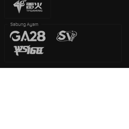
Sabung Ayam