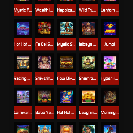
Mystic Fortune Deluxe
Wealth Inn
Happiest Christmas Tree
Wild Trucks
Lantern Luck
Hot Hot Halloween
Fa Cai Shen
Mystic Shaman
Isibaya Queens
Jump!
Racing Royalty
Shivering Strings
Four Divine Beasts
Shamrock Quest
Hyper Hues
Carnival Cove
Baba Yaga
Hot Hot Fruit
Laughing Buddha
Mummy Hunter