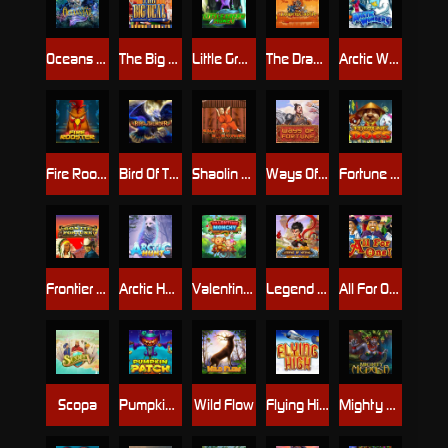
Oceans Call
The Big Deal
Little Green Money
The Dragon Castle
Arctic Wonders
Fire Rooster
Bird Of Thunder
Shaolin Fortunes
Ways Of Fortune
Fortune Dogs
Frontier Fortunes
Arctic Hunt
Valentine Monchy
Legend Of Nezha
All For One
Scopa
Pumpkin Patch
Wild Flow
Flying High
Mighty Medusa