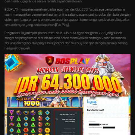
dan menanggapi anda secara ramah, cepat dan efesien.
BOSPLAY merupakan salah satu situs agen bandar Club388 Terpercaya yang berlisensi
resmi menawarkan permainan taruhan online sabung ayam, casino, poker dan bola dengan
sistem pembayaran yang aman dan cepat berapapun kemenangan anda akan dibayarkan
sesuai dengan yang anda dapatkan (Fair Play).
Pragmatic Play menjadi patner resmi situs BOSPLAY agen slot gacor 777 yang sudah
sangat berpengalaman di dunia taruhan online menawarkan berbagai varian permainan
slot unik di lengkapi fitur progressive jackpot dan fitur buy free spin dengan minimal betting
hanya 200 rupiah.