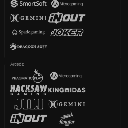
Arcade