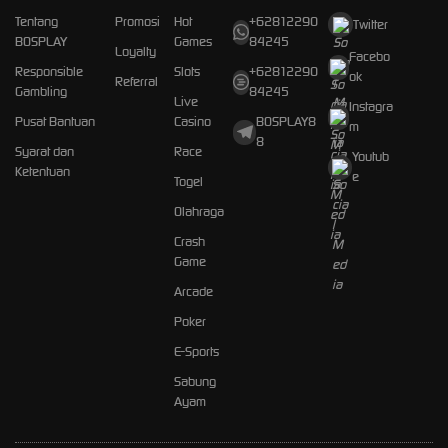
Tentang
Promosi
Hot
+62812290
Twitter
BOSPLAY
Games
84245
Loyalty
Facebo
Responsible
Slots
+62812290
ok
Referral
Gambling
84245
Live
Instagra
Pusat Bantuan
Casino
BOSPLAY8
m
8
Syarat dan
Race
Youtub
Ketentuan
e
Togel
Olahraga
Crash
Game
Arcade
Poker
E-Sports
Sabung
Ayam