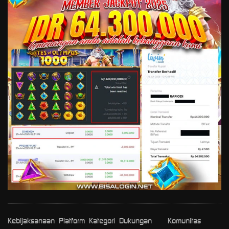
Kebijaksanaan
Platform
Kategori
Dukungan
Komunitas