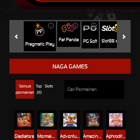
i
i
i
i
i
Facha
Fat Panda
Slot88 x PP
PG Soft
Pragmatic Play
NAGA GAMES
Semua
Top
Slots
permainan
20
Gladiators
Mermaid's Treasure
Adventures Of Caramelo
Amazing Circus
Aphrodite - Goddess of Love