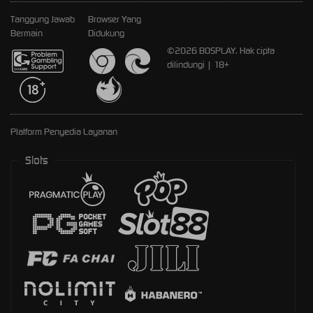
Tanggung Jawab
Browser Yang
Bermain
Didukung
©2026 BOSPLAY. Hak cipta
dilindungi | 18+
Platform Penyedia Layanan
Slots