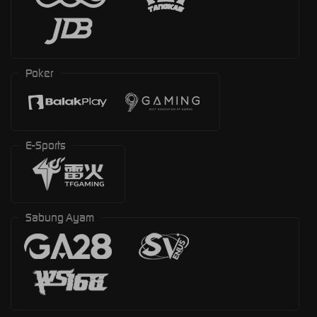
Poker
E-Sports
Sabung Ayam