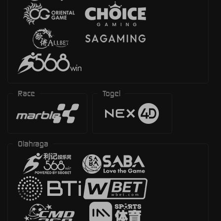
Race
Togel
Olahraga