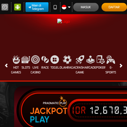
Main di
MASUK
DAFTAR
Telegram
HOT
SLOTS
LIVE
RACE
TOGEL
OLAHRAGA
CRASH
ARCADE
POKER
E-
SABUN
GAMES
CASINO
GAME
SPORTS
AYAM
IDR
12,670,
JACKPOT
PLAY