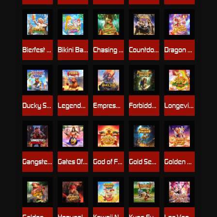
Bierfest Delight
Bikini Babes
Chasing Leprechaun Coins
Countdown to Fortune
Dragon Wonder
Ducky Spin
Legendary El Toro
Empress of the Black Seas
Forbidden Island
Longevity dragon(Fulong)
Gangster's Paradise
Gates Of Kunlun
God of Fortune
Gold Seekers
Golden Gallop