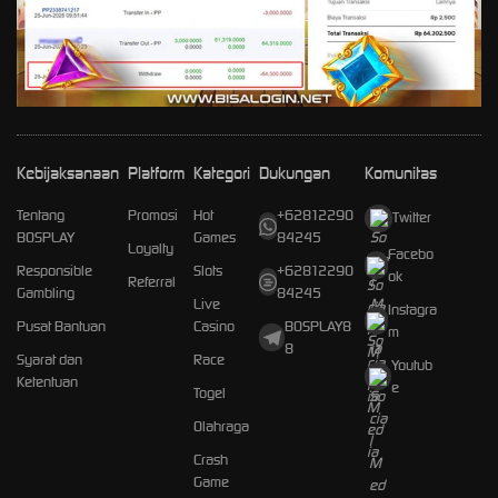
Kebijaksanaan
Platform
Kategori
Dukungan
Komunitas
Tentang
Promosi
Hot
+62812290
Twitter
BOSPLAY
Games
84245
Loyalty
Facebo
Responsible
Slots
+62812290
ok
Referral
Gambling
84245
Live
Instagra
Pusat Bantuan
Casino
BOSPLAY8
m
8
Syarat dan
Race
Youtub
Ketentuan
e
Togel
Olahraga
Crash
Game