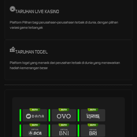
TARUHAN LIVE KASINO
Platform Pilihan bagi perusahaan-perusahaan terbaik di dunia, dengan pilihan
variasi game terbanyak
TARUHAN TOGEL
Platform togel yang menarik dari perusahan terbaik di dunia yang menawarkan
hadiah kemenangan besar