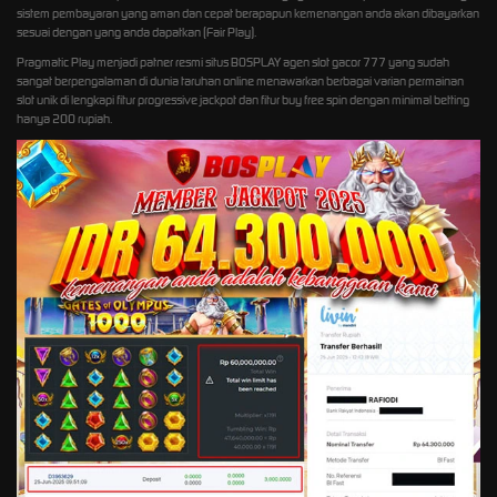
sistem pembayaran yang aman dan cepat berapapun kemenangan anda akan dibayarkan
sesuai dengan yang anda dapatkan (Fair Play).
Pragmatic Play menjadi patner resmi situs BOSPLAY agen slot gacor 777 yang sudah
sangat berpengalaman di dunia taruhan online menawarkan berbagai varian permainan
slot unik di lengkapi fitur progressive jackpot dan fitur buy free spin dengan minimal betting
hanya 200 rupiah.