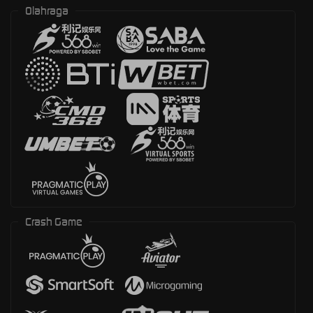
Olahraga
Crash Game