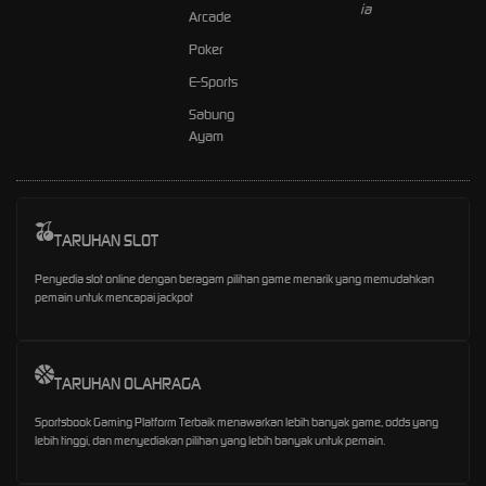
Arcade
Poker
E-Sports
Sabung
Ayam
TARUHAN SLOT
Penyedia slot online dengan beragam pilihan game menarik yang memudahkan
pemain untuk mencapai jackpot
TARUHAN OLAHRAGA
Sportsbook Gaming Platform Terbaik menawarkan lebih banyak game, odds yang
lebih tinggi, dan menyediakan pilihan yang lebih banyak untuk pemain.