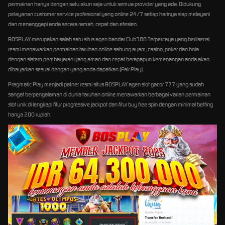
permainan hanya dengan satu akun saja untuk semua provider yang ada. Didukung
pelayanan customer service profesional yang online 24/7 setiap harinya siap melayani
dan menanggapi anda secara ramah, cepat dan efesien.
BOSPLAY merupakan salah satu situs agen bandar Club388 Terpercaya yang berlisensi
resmi menawarkan permainan taruhan online sabung ayam, casino, poker dan bola
dengan sistem pembayaran yang aman dan cepat berapapun kemenangan anda akan
dibayarkan sesuai dengan yang anda dapatkan (Fair Play).
Pragmatic Play menjadi patner resmi situs BOSPLAY agen slot gacor 777 yang sudah
sangat berpengalaman di dunia taruhan online menawarkan berbagai varian permainan
slot unik di lengkapi fitur progressive jackpot dan fitur buy free spin dengan minimal betting
hanya 200 rupiah.