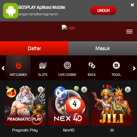
×
BOSPLAY Aplikasi Mobile
UNDUH
Jangan tampilkan lagi hari ini
Daftar
Masuk
HOT GAMES
SLOTS
LIVE CASINO
RACE
TOGEL
OL
i
i
i
Pragmatic Play
Nex4D
Jili