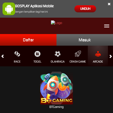
×
BOSPLAY Aplikasi Mobile
UNDUH
Jangan tampilkan lagi hari ini
Daftar
Masuk
SINO
RACE
TOGEL
OLAHRAGA
CRASH GAME
ARCADE
BTGaming