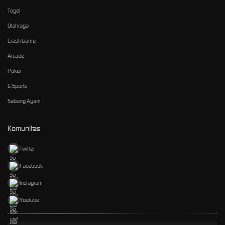
Togel
Olahraga
Crash Game
Arcade
Poker
E-Sports
Sabung Ayam
Komunitas
Twitter
Facebook
Instagram
Youtube