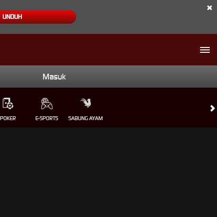
×
UNDUH
Masuk
POKER
E-SPORTS
SABUNG AYAM