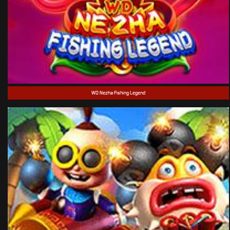
WD Nezha Fishing Legend