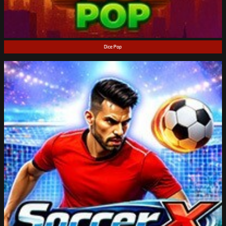
Dice Pop