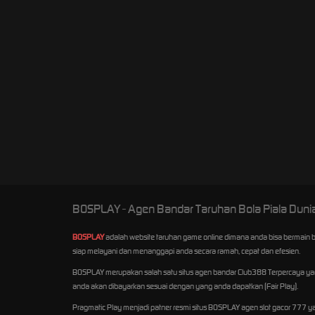
BOSPLAY - Agen Bandar Taruhan Bola Piala Dun
BOSPLAY
adalah website taruhan game online dimana anda bisa bermain b
siap melayani dan menanggapi anda secara ramah, cepat dan efesien.
BOSPLAY merupakan salah satu situs agen bandar Club388 Terpercaya ya
anda akan dibayarkan sesuai dengan yang anda dapatkan (Fair Play).
Pragmatic Play menjadi patner resmi situs BOSPLAY agen slot gacor 777 yan