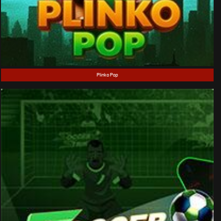
Plinko Pop