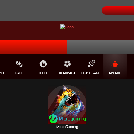
INO
RACE
TOGEL
OLAHRAGA
CRASH GAME
ARCADE
MicroGaming