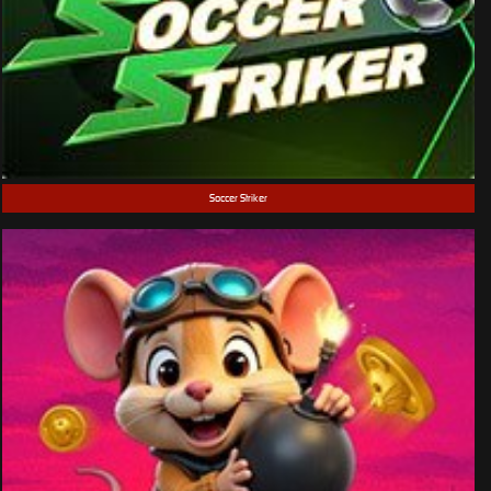
Soccer Striker