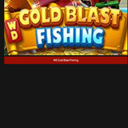
WD Gold Blast Fishing