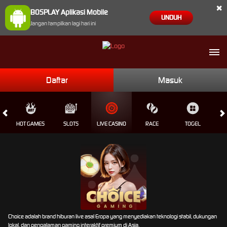
×
BOSPLAY Aplikasi Mobile
UNDUH
Jangan tampilkan lagi hari ini
Daftar
Masuk
HOT GAMES
SLOTS
LIVE CASINO
RACE
TOGEL
OL
Choice adalah brand hiburan live asal Eropa yang menyediakan teknologi stabil, dukungan
lokal, dan pengalaman gaming interaktif premium di Asia.