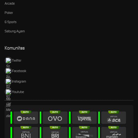
Arcade
Poker
E-Sports
Sabung Ayam
Komunitas
Twitter
Facebook
Instagram
Youtube