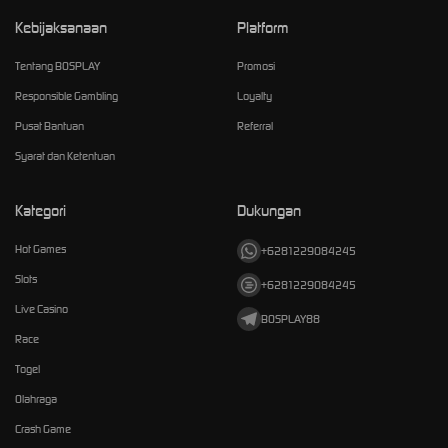
Kebijaksanaan
Platform
Tentang BOSPLAY
Promosi
Responsible Gambling
Loyalty
Pusat Bantuan
Referral
Syarat dan Ketentuan
Kategori
Dukungan
Hot Games
+6281229084245
Slots
+6281229084245
Live Casino
BOSPLAY88
Race
Togel
Olahraga
Crash Game