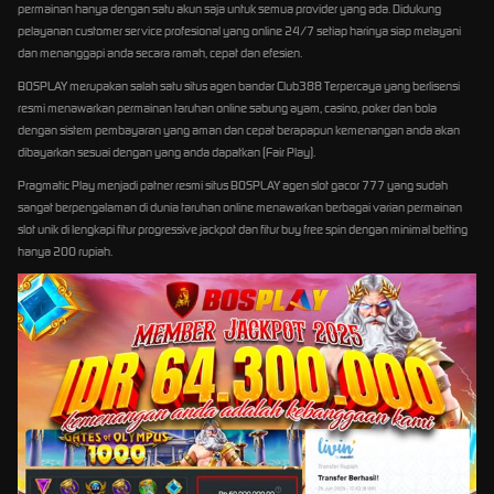
permainan hanya dengan satu akun saja untuk semua provider yang ada. Didukung
pelayanan customer service profesional yang online 24/7 setiap harinya siap melayani
dan menanggapi anda secara ramah, cepat dan efesien.
BOSPLAY merupakan salah satu situs agen bandar Club388 Terpercaya yang berlisensi
resmi menawarkan permainan taruhan online sabung ayam, casino, poker dan bola
dengan sistem pembayaran yang aman dan cepat berapapun kemenangan anda akan
dibayarkan sesuai dengan yang anda dapatkan (Fair Play).
Pragmatic Play menjadi patner resmi situs BOSPLAY agen slot gacor 777 yang sudah
sangat berpengalaman di dunia taruhan online menawarkan berbagai varian permainan
slot unik di lengkapi fitur progressive jackpot dan fitur buy free spin dengan minimal betting
hanya 200 rupiah.