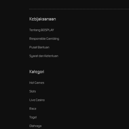
Kebijaksanaan
Tentang BOSPLAY
Responsible Gambling
Pusat Bantuan
Syarat dan Ketentuan
Kategori
Hot Games
Slots
Live Casino
Race
Togel
Olahraga