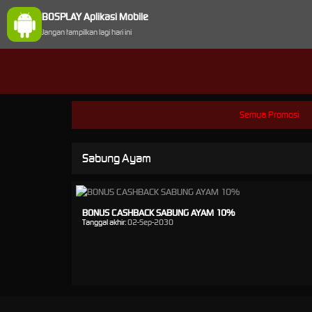
BOSPLAY Aplikasi Mobile
Jangan tampilkan lagi hari ini
Semua Promosi
Sabung Ayam
BONUS CASHBACK SABUNG AYAM 10%
Tanggal akhir:
02-Sep-2030