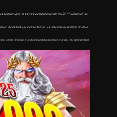
elayanan customer service profesional yang online 24/7 setiap harinya
la dengan sistem pembayaran yang aman dan cepat berapapun kemenangan
unik di lengkapi fitur progressive jackpot dan fitur buy free spin dengan