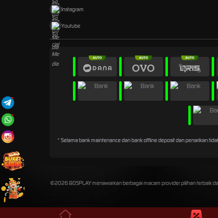
Instagram
Youtube
* Selama bank maintenance dan bank offline deposit dan penarikan tida
©2026 BOSPLAY menawarkan berbagai macam provider pilihan terbaik dan