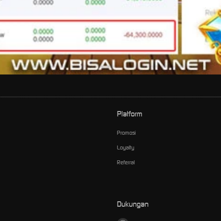
Platform
Promosi
Loyalty
Referral
Dukungan