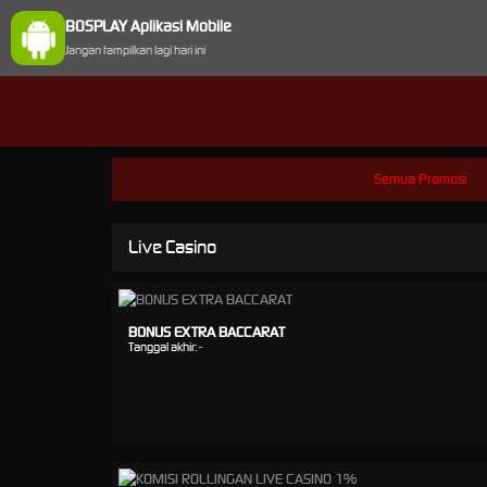
BOSPLAY Aplikasi Mobile
Jangan tampilkan lagi hari ini
Semua Promosi
Live Casino
BONUS EXTRA BACCARAT
Tanggal akhir:
-