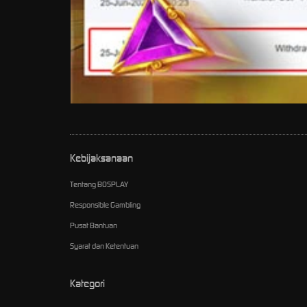
Kebijaksanaan
Tentang BOSPLAY
Responsible Gambling
Pusat Bantuan
Syarat dan Ketentuan
Kategori