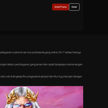
Ambil Promo
Detail
elayanan customer service profesional yang online 24/7 setiap harinya
la dengan sistem pembayaran yang aman dan cepat berapapun kemenangan
unik di lengkapi fitur progressive jackpot dan fitur buy free spin dengan