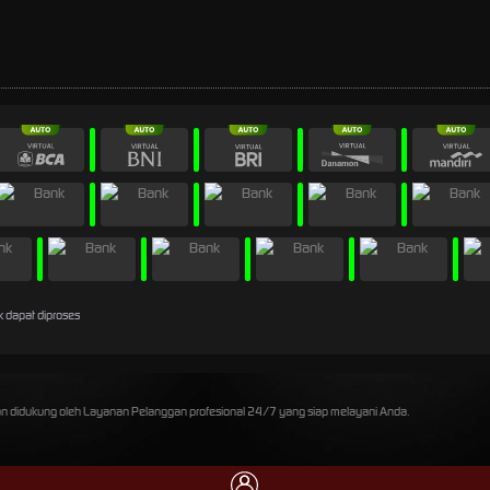
k dapat diproses
 didukung oleh Layanan Pelanggan profesional 24/7 yang siap melayani Anda.