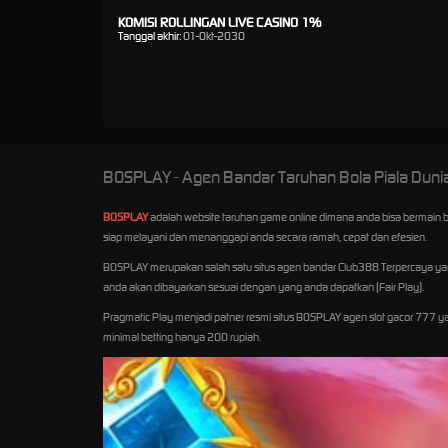
KOMISI ROLLINGAN LIVE CASINO 1%
Tanggal akhir:
01-Okt-2030
BOSPLAY - Agen Bandar Taruhan Bola Piala Dun
BOSPLAY
adalah website taruhan game online dimana anda bisa bermain b
siap melayani dan menanggapi anda secara ramah, cepat dan efesien.
BOSPLAY merupakan salah satu situs agen bandar Club388 Terpercaya ya
anda akan dibayarkan sesuai dengan yang anda dapatkan (Fair Play).
Pragmatic Play menjadi patner resmi situs BOSPLAY agen slot gacor 777 yan
minimal betting hanya 200 rupiah.