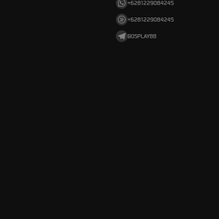
+6281229084245
+6281229084245
BOSPLAY88