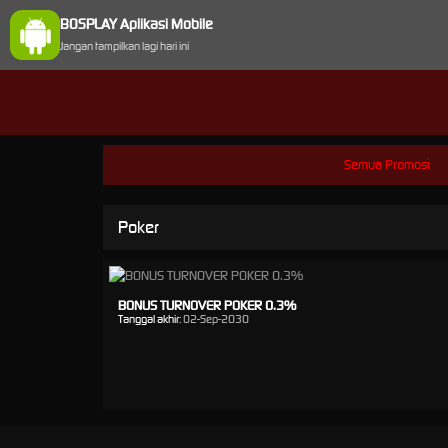
BOSPLAY Aplikasi Mobile
Jangan tampilkan lagi hari ini
Semua Promosi
Poker
BONUS TURNOVER POKER 0.3%
Tanggal akhir:
02-Sep-2030