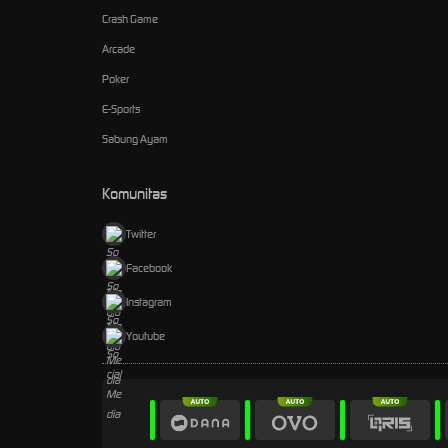
Crash Game
Arcade
Poker
E-Sports
Sabung Ayam
Komunitas
Twitter
Facebook
Instagram
Youtube