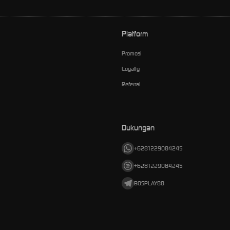
Platform
Promosi
Loyalty
Referral
Dukungan
+6281229084245
+6281229084245
BOSPLAY88