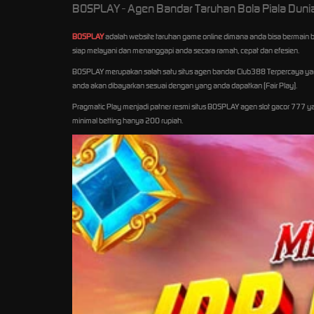
BOSPLAY - Agen Bandar Taruhan Bola Piala Dun
BOSPLAY
adalah website taruhan game online dimana anda bisa bermain b
siap melayani dan menanggapi anda secara ramah, cepat dan efesien.
BOSPLAY merupakan salah satu situs agen bandar Club388 Terpercaya ya
anda akan dibayarkan sesuai dengan yang anda dapatkan (Fair Play).
Pragmatic Play menjadi patner resmi situs BOSPLAY agen slot gacor 777 yan
minimal betting hanya 200 rupiah.