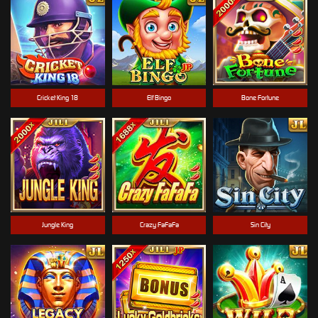
Cricket King 18
Elf Bingo
Bone Fortune
Jungle King
Crazy FaFaFa
Sin City