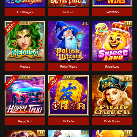
3 Pot Dragons
Devil Fire 2
TWIN WINS
Medusa
Potion Wizard
Sweet Land
Happy Taxi
Fa Fa Fa
Pirate Queen