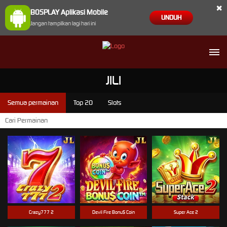
×
BOSPLAY Aplikasi Mobile
UNDUH
Jangan tampilkan lagi hari ini
JILI
Semua permainan
Top 20
Slots
Crazy777 2
Devil Fire Bonu$ Coin
Super Ace 2