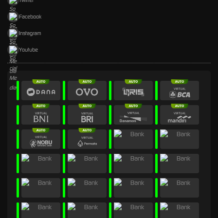
Facebook
Instagram
Youtube