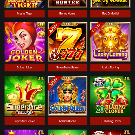
Master Tiger
Bonus Hunter
God Of Martial
Golden Joker
SevenSevenSeven
Lucky Coming
Super Ace Deluxe
Golden Queen
20 Blazing Clover