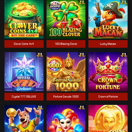
Clover Coins 4x4
100 Blazing Clover
Lucky Macaw
Crystal 777 DELUXE
Fortune Garuda 1000
Crown of Fortune