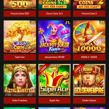
Fortune Gems 500
Clover Coins 3x3
Fortune Coins 2
Cash Coin
Jackpot Joker FEVER
ROMA X 10000
Aztec Priestess
Super Ace
Golden Empire