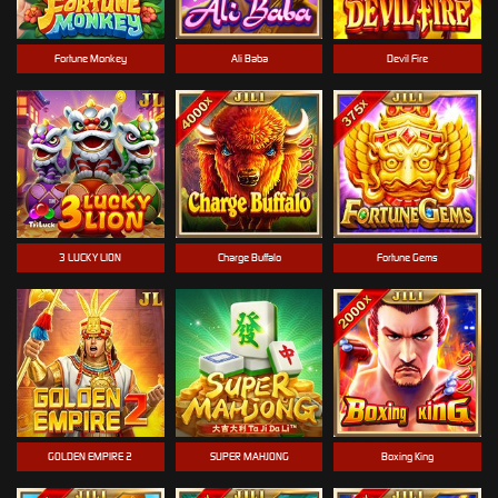
Fortune Monkey
Ali Baba
Devil Fire
3 LUCKY LION
Charge Buffalo
Fortune Gems
GOLDEN EMPIRE 2
SUPER MAHJONG
Boxing King