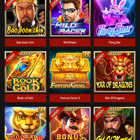
Bao boon chin
Wild Racer
Party Star
Book of Gold
Fortune Gems 3
War Of Dragons