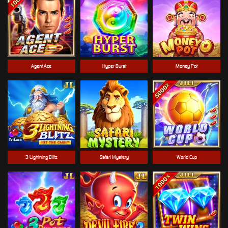
Agent Ace
Hyper Burst
Money Pot
3 Lightning Blitz
Safari Mystery
World Cup