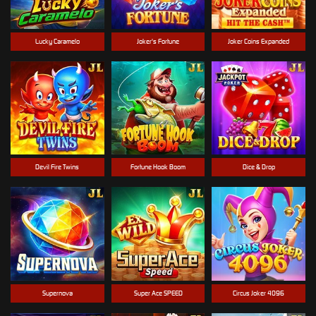
Lucky Caramelo
Joker's Fortune
Joker Coins Expanded
Devil Fire Twins
Fortune Hook Boom
Dice & Drop
Supernova
Super Ace SPEED
Circus Joker 4096