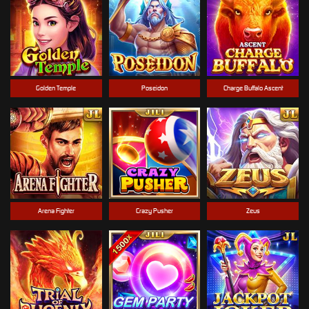
Golden Temple
Poseidon
Charge Buffalo Ascent
Arena Fighter
Crazy Pusher
Zeus