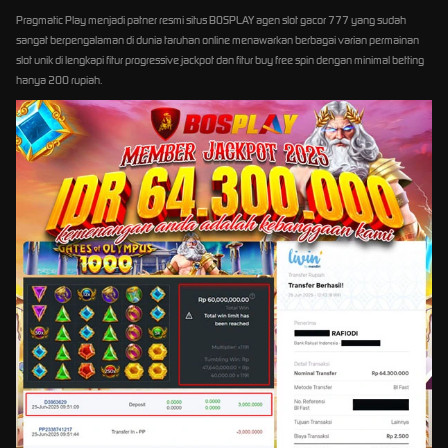
Pragmatic Play menjadi patner resmi situs BOSPLAY agen slot gacor 777 yang sudah
sangat berpengalaman di dunia taruhan online menawarkan berbagai varian permainan
slot unik di lengkapi fitur progressive jackpot dan fitur buy free spin dengan minimal betting
hanya 200 rupiah.