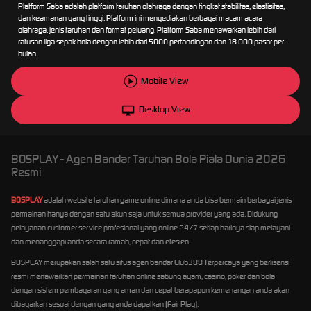
Platform Saba adalah platform taruhan olahraga dengan tingkat stabilitas, elastisitas,
dan keamanan yang tinggi. Platform ini menyediakan berbagai macam acara
olahraga, jenis taruhan dan format peluang. Platform Saba menawarkan lebih dari
ratusan liga sepak bola dengan lebih dari 5000 pertandingan dan 18.000 pasar per
bulan.
Mobile View
Desktop View
BOSPLAY - Agen Bandar Taruhan Bola Piala Dunia 2026
Resmi
BOSPLAY
adalah website taruhan game online dimana anda bisa bermain berbagai jenis
permainan hanya dengan satu akun saja untuk semua provider yang ada. Didukung
pelayanan customer service profesional yang online 24/7 setiap harinya siap melayani
dan menanggapi anda secara ramah, cepat dan efesien.
BOSPLAY merupakan salah satu situs agen bandar Club388 Terpercaya yang berlisensi
resmi menawarkan permainan taruhan online sabung ayam, casino, poker dan bola
dengan sistem pembayaran yang aman dan cepat berapapun kemenangan anda akan
dibayarkan sesuai dengan yang anda dapatkan (Fair Play).