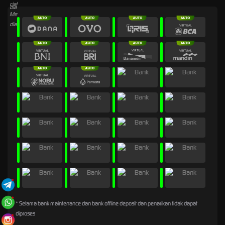
* Selama bank maintenance dan bank offline deposit dan penarikan tidak dapat
diproses