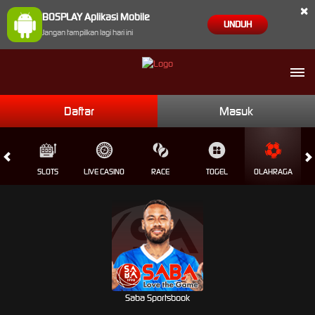
×
BOSPLAY Aplikasi Mobile
UNDUH
Jangan tampilkan lagi hari ini
Daftar
Masuk
MES
SLOTS
LIVE CASINO
RACE
TOGEL
OLAHRAGA
C
Saba Sportsbook