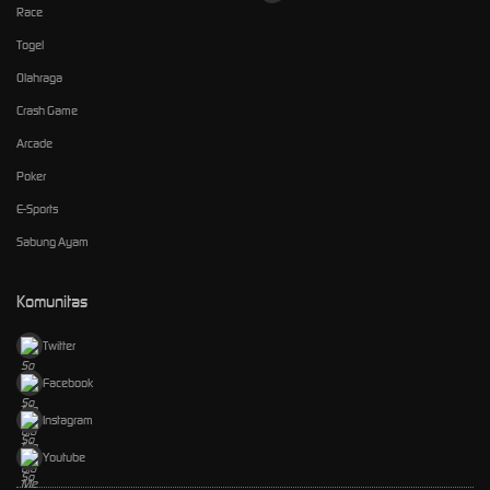
Race
Togel
Olahraga
Crash Game
Arcade
Poker
E-Sports
Sabung Ayam
Komunitas
Twitter
Facebook
Instagram
Youtube