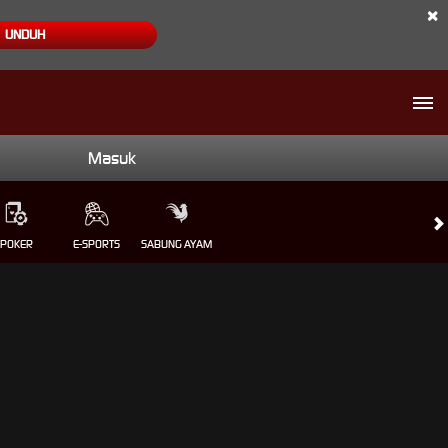
×
UNDUH
Masuk
POKER
E-SPORTS
SABUNG AYAM