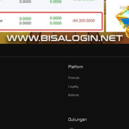
Platform
Promosi
Loyalty
Referral
Dukungan