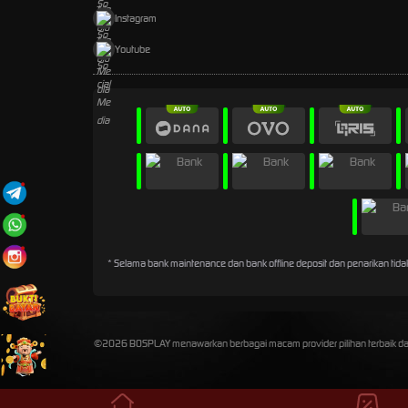
Instagram
Youtube
* Selama bank maintenance dan bank offline deposit dan penarikan tida
©2026 BOSPLAY menawarkan berbagai macam provider pilihan terbaik dan