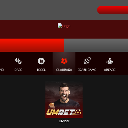
INO
RACE
TOGEL
OLAHRAGA
CRASH GAME
ARCADE
UMbet