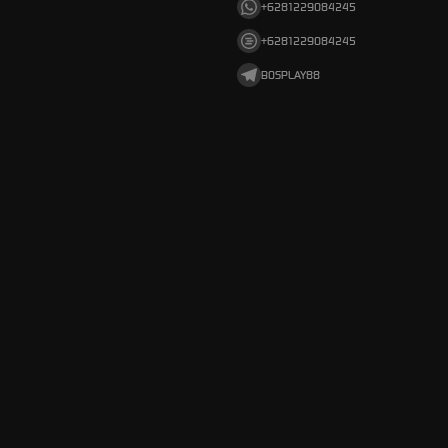
+6281229084245
+6281229084245
BOSPLAY88