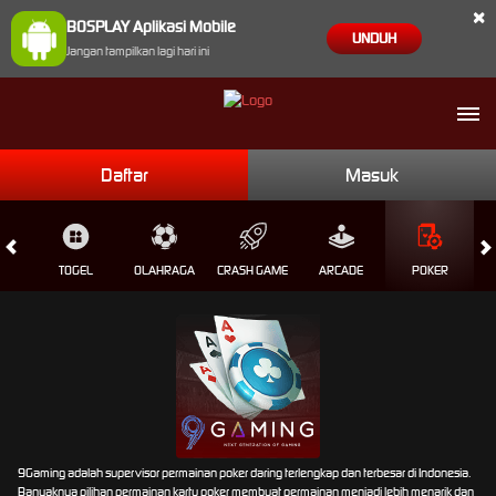
×
BOSPLAY Aplikasi Mobile
UNDUH
Jangan tampilkan lagi hari ini
Daftar
Masuk
E
TOGEL
OLAHRAGA
CRASH GAME
ARCADE
POKER
9Gaming adalah supervisor permainan poker daring terlengkap dan terbesar di Indonesia.
Banyaknya pilihan permainan kartu poker membuat permainan menjadi lebih menarik dan