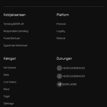
Kebijaksanaan
Platform
Tentang BOSPLAY
Promosi
Responsible Gambling
Loyalty
Pusat Bantuan
Referral
Syarat dan Ketentuan
Kategori
Dukungan
Hot Games
+6281229084245
Slots
+6281229084245
Live Casino
BOSPLAY88
Race
Togel
Olahraga