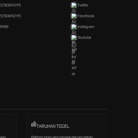
229084245
Twitter
229084245
Facebook
AY88
Instagram
Youtube
TARUHAN TOGEL
haan
Platform togel yang menarik dari perusahan