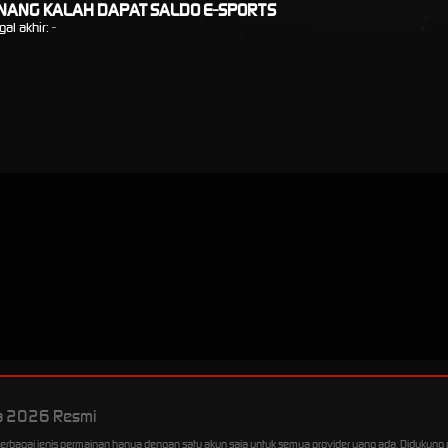
ANG KALAH DAPAT SALDO E-SPORTS
gal akhir:
-
ia 2026 Resmi
erbagai jenis permainan hanya dengan satu akun saja untuk semua provider yang ada. Didukung p