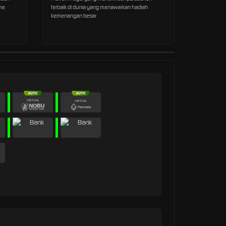
ame
terbaik di dunia yang menawarkan hadiah
kemenangan besar