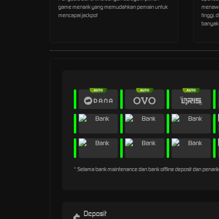
game menarik yang memudahkan pemain untuk
menawar
mencapai jackpot
tinggi,
banyak 
* Selama bank maintenance dan bank offline deposit dan penarik
Deposit