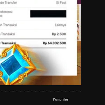
Komunitas