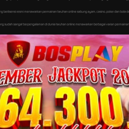
ng berlisensi resmi menawarkan permainan taruhan online sabung ayam, casino, poker dan bo
g sudah sangat berpengalaman di dunia taruhan online menawarkan berbagai varian permainan slot 