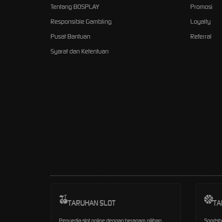
Tentang BOSPLAY
Promosi
Responsible Gambling
Loyalty
Pusat Bantuan
Referral
Syarat dan Ketentuan
TARUHAN SLOT
TA
Penyedia slot online dengan beragam pilihan
Sportsb