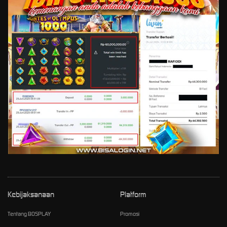
Kebijaksanaan
Platform
Tentang BOSPLAY
Promosi