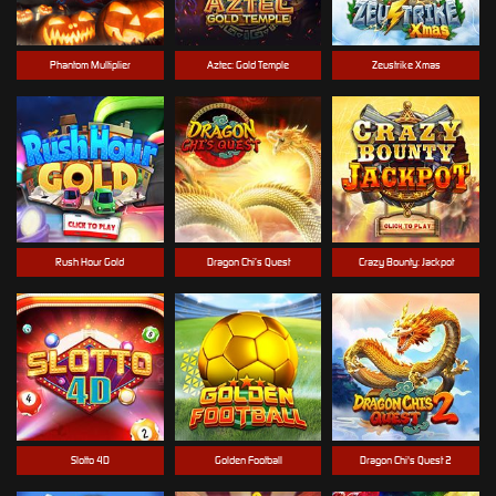
Phantom Multiplier
Aztec: Gold Temple
Zeustrike Xmas
Rush Hour Gold
Dragon Chi’s Quest
Crazy Bounty: Jackpot
Slotto 4D
Golden Football
Dragon Chi's Quest 2