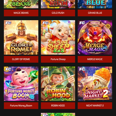
MAGIC BEANS
GOLD RUSH
GRAND BLUE
GLORY OF ROME
Fortune Sheep
MERGE MAGIC
Fortune Money Boom
ROBIN HOOD
NIGHT MARKET 2