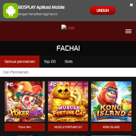
×
BOSPLAY Aplikasi Mobile
UNDUH
Jangan tampilkan lagi hari ini
FACHAI
Semua permainan
Top 20
Slots
Poker Win
MUSCLE FORTUNE CAT
KONG ISLAND