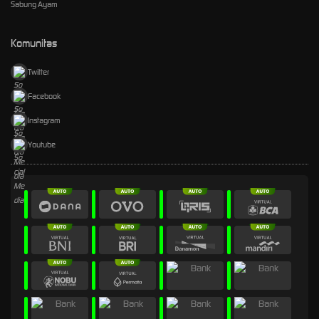
Sabung Ayam
Komunitas
Twitter
Facebook
Instagram
Youtube