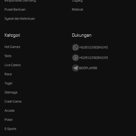
Responsible Gambling
Loyalty
Pusat Bantuan
Referral
Syarat dan Ketentuan
Kategori
Dukungan
Hot Games
+6281229084245
Slots
+6281229084245
Live Casino
BOSPLAY88
Race
Togel
Olahraga
Crash Game
Arcade
Poker
E-Sports