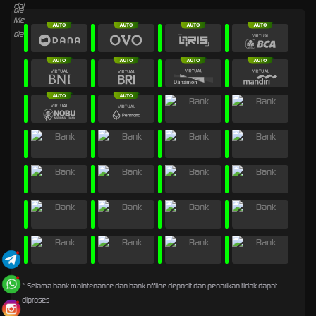
* Selama bank maintenance dan bank offline deposit dan penarikan tidak dapat
diproses