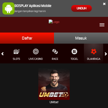
×
BOSPLAY Aplikasi Mobile
UNDUH
Jangan tampilkan lagi hari ini
Daftar
Masuk
MES
SLOTS
LIVE CASINO
RACE
TOGEL
OLAHRAGA
C
UMbet