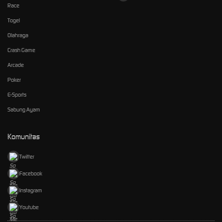
Race
Togel
Olahraga
Crash Game
Arcade
Poker
E-Sports
Sabung Ayam
Komunitas
Twitter
Facebook
Instagram
Youtube